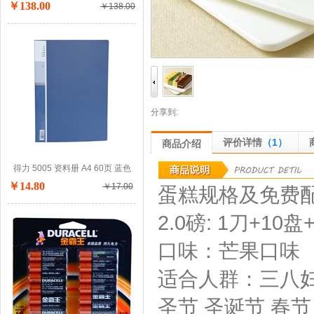
￥138.00
￥138.00
分享到:
评价详情
（1）
商品介绍
得力 5005 资料册 A4 60页 蓝色
￥14.80
￥17.00
蛋糕规格及免费
2.0磅: 1刀+10盘
口味：
芒果口味
适合人群：
三八妇
圣节 圣诞节 春节