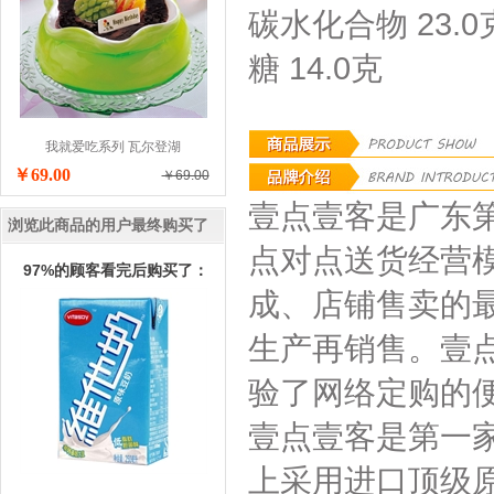
碳水化合物 23.0
糖 14.0克
我就爱吃系列 瓦尔登湖
￥69.00
￥69.00
壹点壹客是广东
浏览此商品的用户最终购买了
点对点送货经营
97%的顾客看完后购买了：
成、店铺售卖的
生产再销售。壹
验了网络定购的
壹点壹客是第一
上采用进口顶级