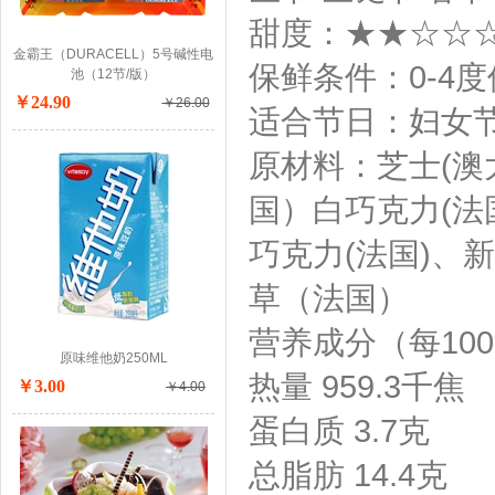
甜度：
★★☆☆
金霸王（DURACELL）5号碱性电
保鲜条件：
0-4
池（12节/版）
￥24.90
￥26.00
适合节日：
妇女节
原材料：
芝士(澳
国）白巧克力(法
巧克力(法国)、
草（法国）
营养成分（每10
原味维他奶250ML
热量 959.3千焦
￥3.00
￥4.00
蛋白质 3.7克
总脂肪 14.4克