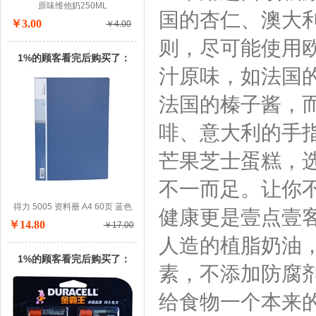
原味维他奶250ML
国的杏仁、澳大
￥3.00
￥4.00
则，尽可能使用
1%的顾客看完后购买了：
汁原味，如法国
法国的榛子酱，
啡、意大利的手
芒果芝士蛋糕，
不一而足。让你
得力 5005 资料册 A4 60页 蓝色
健康更是壹点壹
￥14.80
￥17.00
人造的植脂奶油
1%的顾客看完后购买了：
素，不添加防腐
给食物一个本来