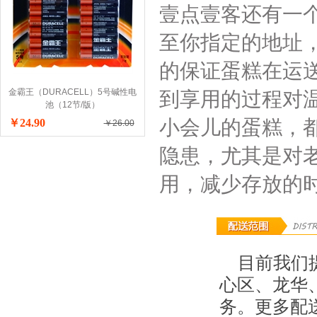
壹点壹客还有一
至你指定的地址
的保证蛋糕在运
金霸王（DURACELL）5号碱性电
到享用的过程对
池（12节/版）
小会儿的蛋糕，
￥24.90
￥26.00
隐患，尤其是对
用，减少存放的
目前我们
心区、龙华
务。更多配