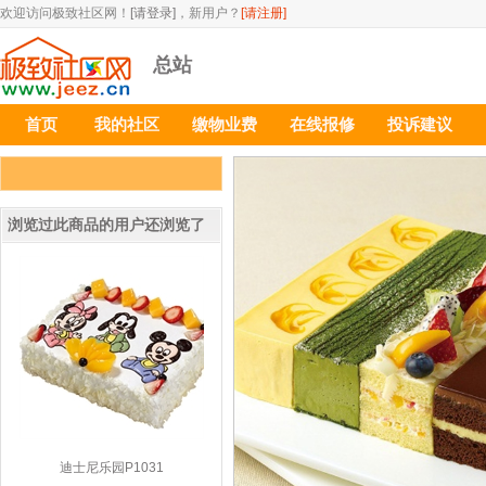
欢迎访问极致社区网！
[请登录]
，新用户？
[请注册]
总站
首页
我的社区
缴物业费
在线报修
投诉建议
浏览过此商品的用户还浏览了
迪士尼乐园P1031